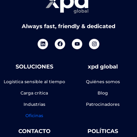
Spain
Taiwan
Always fast, friendly & dedicated
Thailand
United Arab Emirates
United Kingdom
SOLUCIONES
xpd global
United States
Logística sensible al tiempo
Quiénes somos
Uruguay
Carga crítica
Blog
Vietnam
Industrias
Patrocinadores
Oficinas
CONTACTO
POLÍTICAS