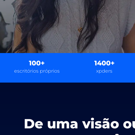
100+
1400+
escritórios próprios
xpders
De uma visão o