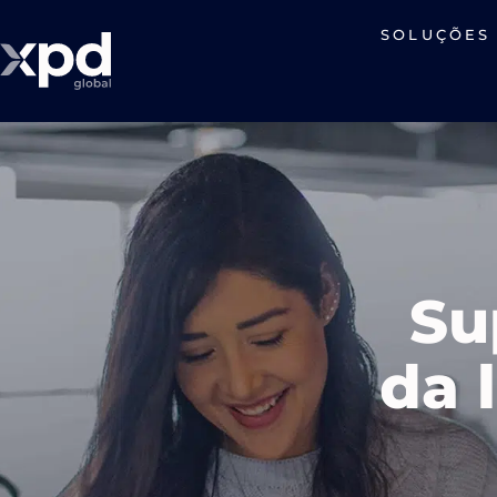
SOLUÇÕES
Su
da 