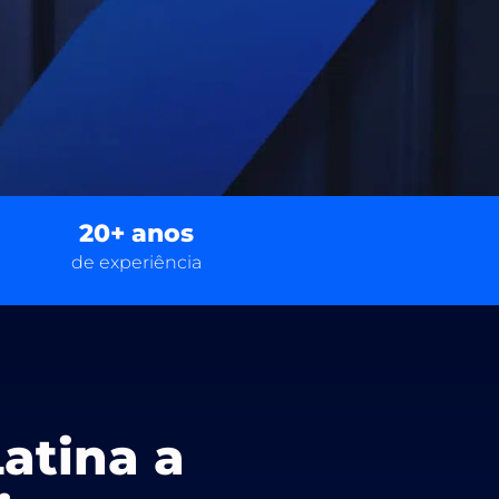
20+ anos
de experiência
atina a