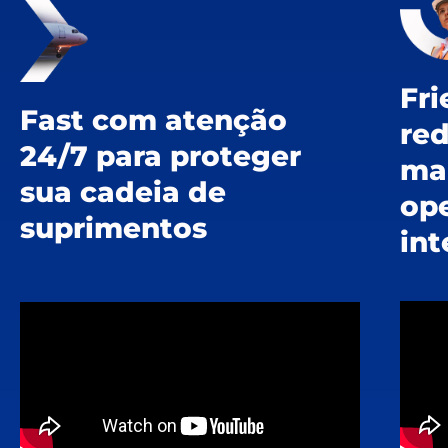
Fr
Fast com atenção
red
24/7 para proteger
ma
sua cadeia de
op
suprimentos
int