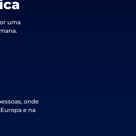
ica
por uma
umana.
pessoas, onde
a Europa e na