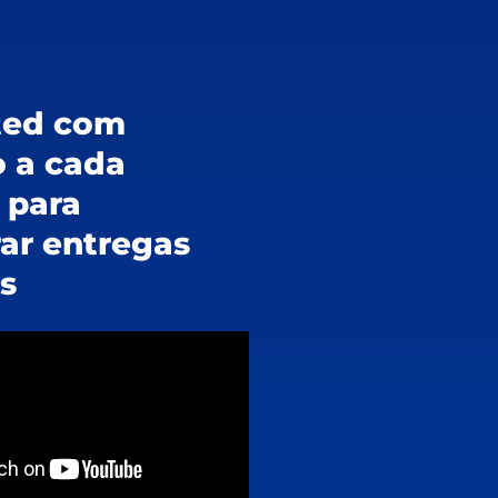
ted com
 a cada
 para
ar entregas
s