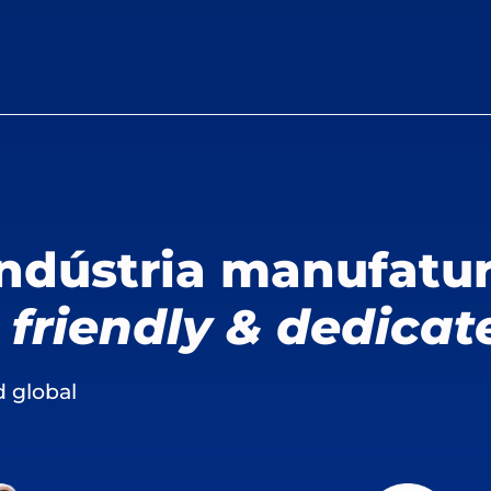
ndústria manufatu
, friendly & dedicat
 global