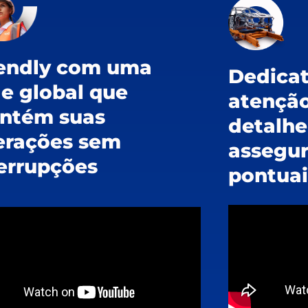
iendly com uma
Dedica
e global que
atenção
ntém suas
detalhe
erações sem
assegur
errupções
pontuai