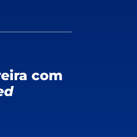
reira com
ed