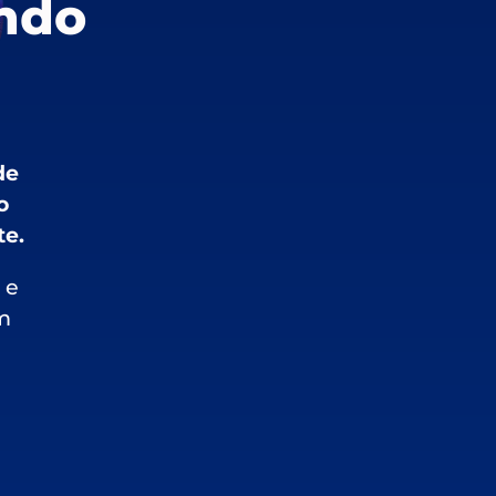
indo
de
o
te.
 e
om